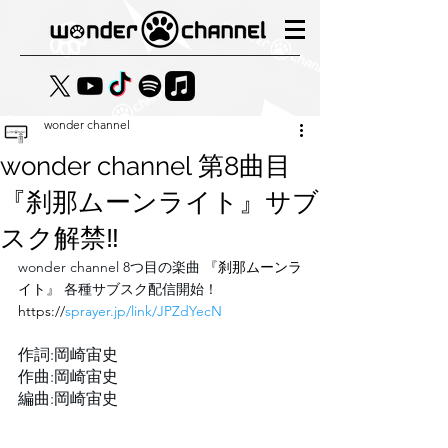
wonder channel
wonder channel 第8曲目
『刹那ムーンライト』サブ
スク解禁‼︎
wonder channel 8つ目の楽曲 『
刹那ムーンラ
イト
』 各種サブスク配信開始！
https://
sprayer.jp/link/JPZdYecN
作詞:岡崎宙史
作曲:岡崎宙史 
編曲:岡崎宙史