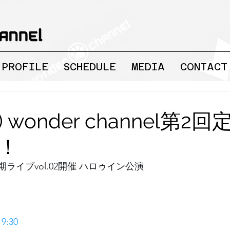
PROFILE
SCHEDULE
MEDIA
CONTACT
ri) wonder channel第2
！
el  定期ライブvol.02開催 ハロゥイン公演
19:30