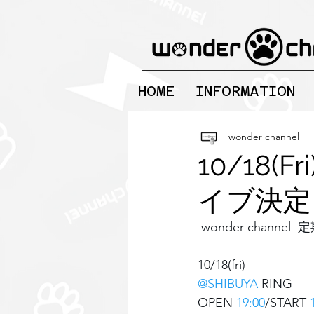
HOME
INFORMATION
wonder channel
10/18(F
イブ決定
 wonder chann
10/18(fri) 
@SHIBUYA
RING 
OPEN 
19:00
/START 